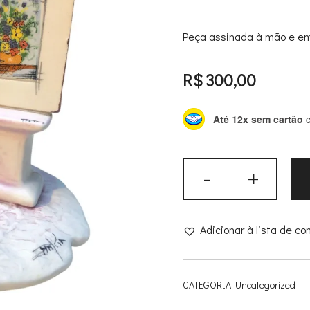
Peça assinada à mão e em
R$
300,00
Até 12x sem cartão
c
Miniatura
-
+
de
porcelana
–
Adicionar à lista de c
O
pintor
quantidade
CATEGORIA:
Uncategorized