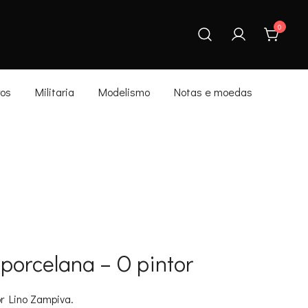
0
ros
Militaria
Modelismo
Notas e moedas
porcelana – O pintor
or Lino Zampiva.