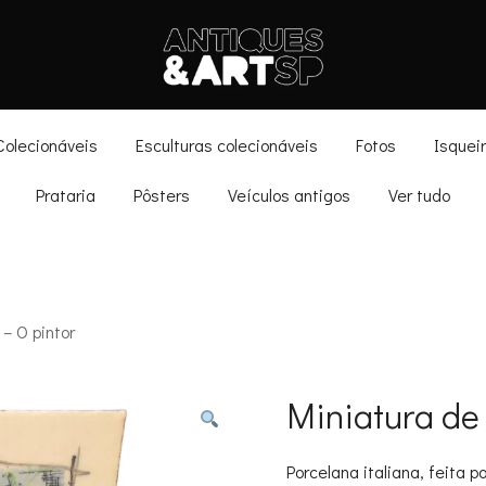
Antiques & Art SP
Colecionáveis
Esculturas colecionáveis
Fotos
Isquei
Prataria
Pôsters
Veículos antigos
Ver tudo
– O pintor
Miniatura de 
Porcelana italiana, feita p