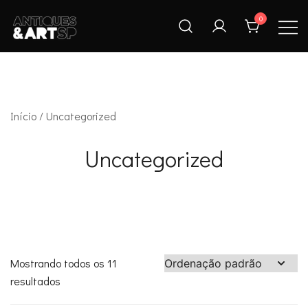
Skip
0
to
content
Antiques & Art SP
Início
/ Uncategorized
Uncategorized
Mostrando todos os 11
resultados