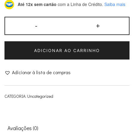
Até 12x sem cartão
com a Linha de Crédito.
Saiba mais
Moto
-
+
de
lata
-
ADICIONAR AO CARRINHO
Marx
Toys
quantidade
Adicionar à lista de compras
CATEGORIA:
Uncategorized
Avaliações (0)