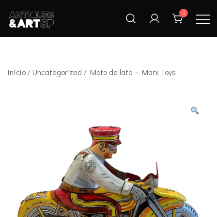
Skip
0
to
content
Antiques & Art SP
Início
/
Uncategorized
/ Moto de lata – Marx Toys