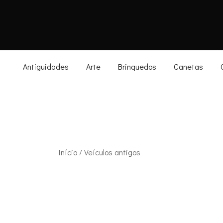
Skip
to
content
Antiguidades
Arte
Brinquedos
Canetas
Início
/ Veículos antigos