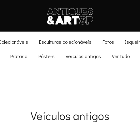
Antiques & Art SP
Colecionáveis
Esculturas colecionáveis
Fotos
Isquei
Prataria
Pôsters
Veículos antigos
Ver tudo
Veículos antigos