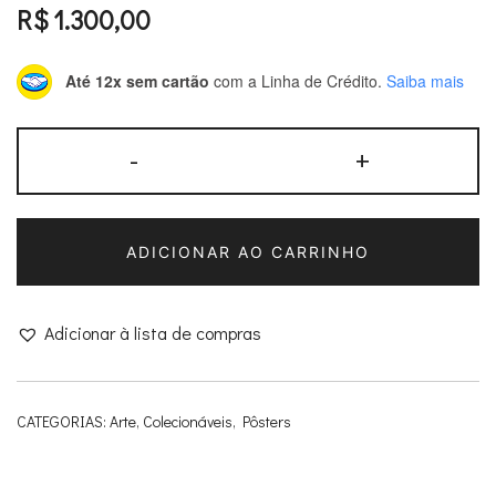
R$
1.300,00
Até 12x sem cartão
com a Linha de Crédito.
Saiba mais
Pôster
-
+
do
filme
"The
ADICIONAR AO CARRINHO
Skeleton
Dance"
quantidade
Adicionar à lista de compras
CATEGORIAS:
Arte
,
Colecionáveis
,
Pôsters