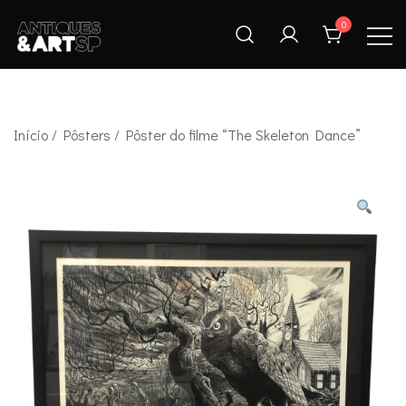
Skip
0
to
content
Antiques & Art SP
Início
/
Pôsters
/ Pôster do filme “The Skeleton Dance”