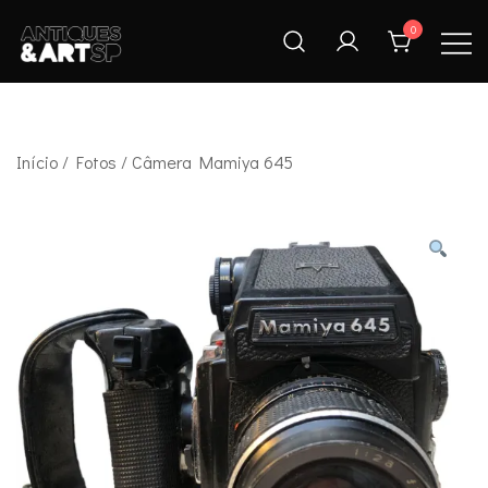
Skip
0
to
content
Antiques & Art SP
Início
/
Fotos
/ Câmera Mamiya 645